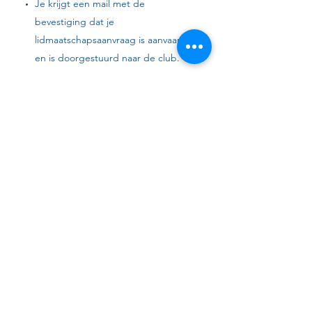
Je krijgt een mail met de
bevestiging dat je
lidmaatschapsaanvraag is aanvaard
en is doorgestuurd naar de club.
naar Basketbal Vlaanderen
3
MEDISCH ATTEST LATEN
INVULLEN
Hier
vind je het medisch attest dat
je huisarts moet invullen.
Het stamnummer van de club is
1068. Als het attest is ingevuld,
stuur het dan terug naar
info@geranimobornembasket.be
.