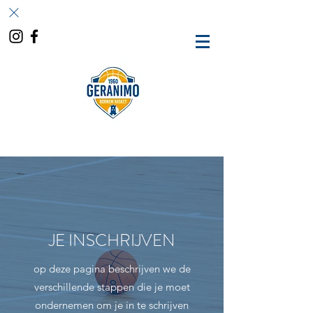
JE INSCHRIJVEN
op deze pagina beschrijven we de
verschillende stappen die je moet
ondernemen om je in te schrijven